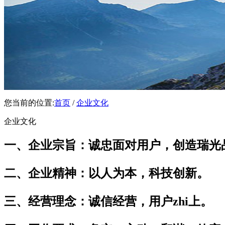
您当前的位置:
首页
/
企业文化
企业文化
一、企业宗旨：诚忠面对用户，创造瑞光
二、企业精神：以人为本，科技创新。
三、经营理念：诚信经营，用户zhi上。