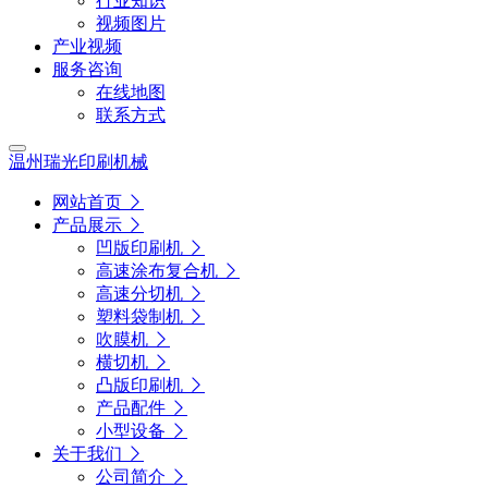
行业知识
视频图片
产业视频
服务咨询
在线地图
联系方式
温州瑞光印刷机械
网站首页
产品展示
凹版印刷机
高速涂布复合机
高速分切机
塑料袋制机
吹膜机
横切机
凸版印刷机
产品配件
小型设备
关于我们
公司简介